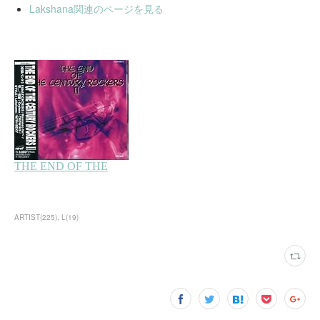
Lakshana関連のページを見る
ARTIST
(
225
)
L
(
19
)