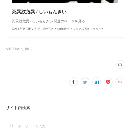
死異紋危異 / しいもんきい
死異紋危異 / しいもんきい 関連のページを見る
GALLERY OF VISUAL SHOCK 〜90年代ヴィジュアル系ギャラリー〜
ARTIST
(
225
)
R
(
10
)
サイト内検索