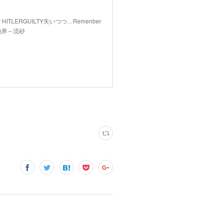
 HITLERGUILTY失いつつ…Remenber
th他界～流砂