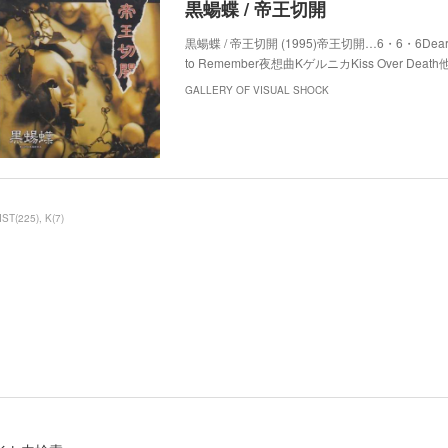
黒蝪蝶 / 帝王切開
黒蝪蝶 / 帝王切開 (1995)帝王切開…6・6・6Dear
to Remember夜想曲KゲルニカKiss Over Dea
GALLERY OF VISUAL SHOCK
IST
(
225
)
K
(
7
)