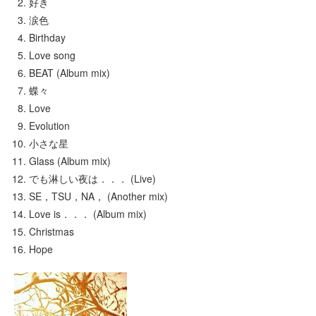
好き
涙色
Birthday
Love song
BEAT (Album mix)
蝶々
Love
Evolution
小さな星
Glass (Album mix)
でも淋しい夜は．．． (Live)
SE，TSU，NA， (Another mix)
Love is．．． (Album mix)
Christmas
Hope